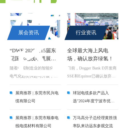
闻
动
态
展会资讯
行业资讯
“DWE 2025第15届东
全球最大海上风电
莞国际电线电缆展览
场，确认放弃绿氢！
会”将于2025年03月03-
随着中国制造业的智能化、
日前，Dogger Bank D开发商
05日在广东现代国际
电气化趋势兴起与升级，电
SSE和Equinor已确认放弃实
展览中心（东莞厚
线电缆产业作为工业制造领
施海上风电制氢方案，转而
街）隆重举办。
域重要的组成部分，也迎来
将全部电力接入电网。
展商推荐 | 东莞市民兴电
球冠电缆多款产品入
了飞速发展。东莞作为全球
Dogger Bank海上风电场位于
缆有限公司
选“2024年度宁波市优质
知名的世界工厂，汇聚全球
英国北海，离岸130公里，装
产品推荐目录”
领先的产业集群，拥有着粤
机容量5.6GW，是全球规模
展商推荐 | 东莞市顺泰电
万马高分子总经理黄胜强
港澳大湾区得天独厚的区位
最大的海上风电项目集群。
线电缆材料有限公司
率队来访远东参观交流